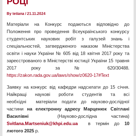
РОЦІ
By
tetiana
/
21.11.2024
Матеріали на Конкурс подаються відповідно до
Положення про проведення Всеукраїнського конкурсу
студентських наукових робіт з галузей знань і
спеціальностей, затвердженого наказом Міністерства
освіти і науки України № 605 від 18 квітня 2017 року та
зареєстрованого в Міністерстві юстиції України 15 травня
2017 року за № 620/30488.
https://zakon.rada.gov.ua/laws/show/z0620-17#Text
Заявку на конкурс від кафедри надсилати до 15 січня.
Найкращі наукові роботи студентів та всі
необхідні матеріали подати до науково-дослідної
частини
на електронну адресу
Марценюк Світлані
Василівні
(Науково-дослідна частина)
Svitlana.Martseniuk@khpi.edu.ua
в термін до
10
лютого 2025
р.