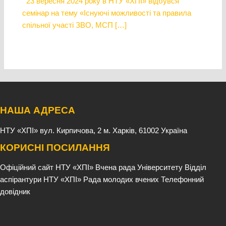
23 вересня 2024 року в НТУ «ХПІ» відбувся
семінар на тему «Існуючі можливості та правила
спільної участі ЗВО, МСП […]
НАША АДРЕСА
НТУ «ХПІ»
вул. Кирпичова, 2
м. Харків, 61002
Україна
КОРИСНІ ПОСИЛАННЯ
Офіційний сайт НТУ «ХПІ»
Вчена рада Університету
Відділ
аспірантури НТУ «ХПІ»
Рада молодих вчених
Телефонний
довідник