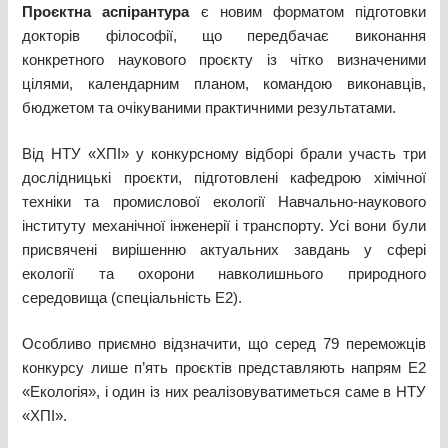
Проєктна аспірантура
є новим форматом підготовки
докторів філософії, що передбачає виконання
конкретного наукового проєкту із чітко визначеними
цілями, календарним планом, командою виконавців,
бюджетом та очікуваними практичними результатами.
Від НТУ «ХПІ» у конкурсному відборі брали участь три
дослідницькі проєкти, підготовлені кафедрою хімічної
техніки та промислової екології Навчально-наукового
інституту механічної інженерії і транспорту. Усі вони були
присвячені вирішенню актуальних завдань у сфері
екології та охорони навколишнього природного
середовища (спеціальність Е2).
Особливо приємно відзначити, що серед 79 переможців
конкурсу лише п’ять проєктів представляють напрям Е2
«Екологія», і один із них реалізовуватиметься саме в НТУ
«ХПІ».