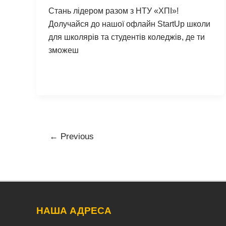
Стань лідером разом з НТУ «ХПІ»!
Долучайся до нашої офлайн StartUp школи
для школярів та студентів коледжів, де ти
зможеш
Post
←
Previous
pagination
НАША АДРЕСА