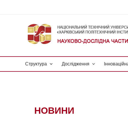
Skip
to
content
Структура
Дослідження
Інноваційн
НОВИНИ